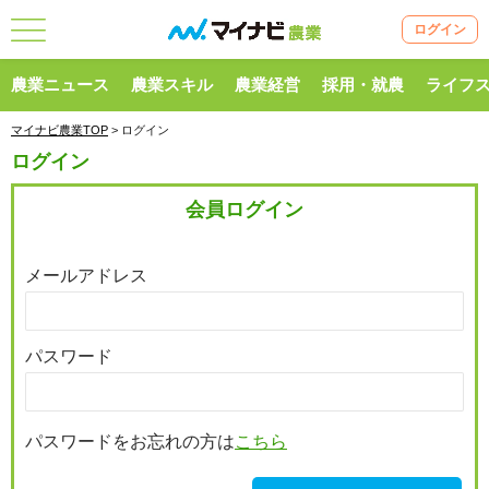
ログイン
農業ニュース
農業スキル
農業経営
採用・就農
ライフ
マイナビ農業TOP
> ログイン
ログイン
会員ログイン
メールアドレス
パスワード
パスワードをお忘れの方は
こちら