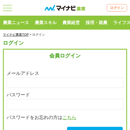
ログイン
農業ニュース
農業スキル
農業経営
採用・就農
ライフ
マイナビ農業TOP
> ログイン
ログイン
会員ログイン
メールアドレス
パスワード
パスワードをお忘れの方は
こちら