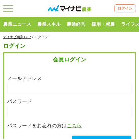
ログイン
農業ニュース
農業スキル
農業経営
採用・就農
ライフ
マイナビ農業TOP
> ログイン
ログイン
会員ログイン
メールアドレス
パスワード
パスワードをお忘れの方は
こちら