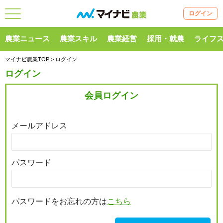
ログイン
農業ニュース
農業スキル
農業経営
採用・就農
ライフ
マイナビ農業TOP
> ログイン
ログイン
会員ログイン
メールアドレス
パスワード
パスワードをお忘れの方は
こちら