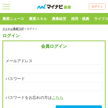
ログイン
農業ニュース
農業スキル
農業経営
採用・就農
ライフ
マイナビ農業TOP
> ログイン
ログイン
会員ログイン
メールアドレス
パスワード
パスワードをお忘れの方は
こちら