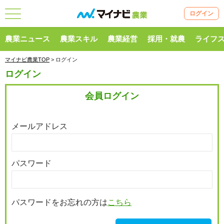
ログイン
農業ニュース
農業スキル
農業経営
採用・就農
ライフ
マイナビ農業TOP
> ログイン
ログイン
会員ログイン
メールアドレス
パスワード
パスワードをお忘れの方は
こちら