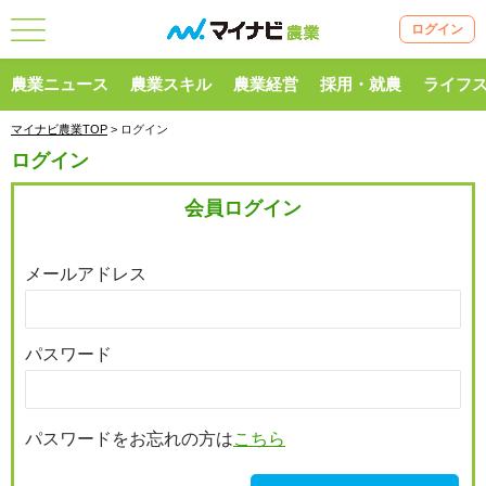
ログイン
農業ニュース
農業スキル
農業経営
採用・就農
ライフ
マイナビ農業TOP
> ログイン
ログイン
会員ログイン
メールアドレス
パスワード
パスワードをお忘れの方は
こちら