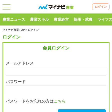
ログイン
農業ニュース
農業スキル
農業経営
採用・就農
ライフ
マイナビ農業TOP
> ログイン
ログイン
会員ログイン
メールアドレス
パスワード
パスワードをお忘れの方は
こちら