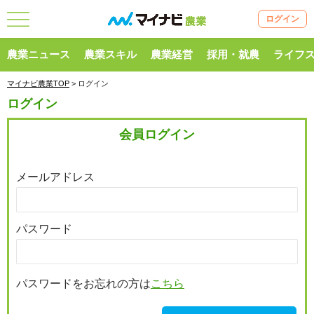
ログイン
農業ニュース
農業スキル
農業経営
採用・就農
ライフ
マイナビ農業TOP
> ログイン
ログイン
会員ログイン
メールアドレス
パスワード
パスワードをお忘れの方は
こちら