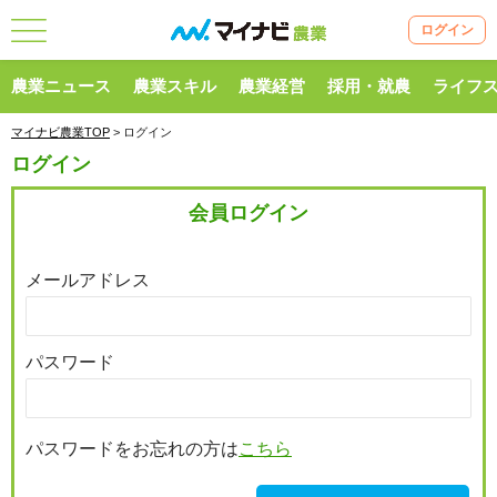
ログイン
農業ニュース
農業スキル
農業経営
採用・就農
ライフ
マイナビ農業TOP
> ログイン
ログイン
会員ログイン
メールアドレス
パスワード
パスワードをお忘れの方は
こちら