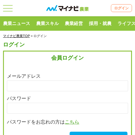
ログイン
農業ニュース
農業スキル
農業経営
採用・就農
ライフ
マイナビ農業TOP
> ログイン
ログイン
会員ログイン
メールアドレス
パスワード
パスワードをお忘れの方は
こちら