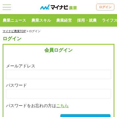
ログイン
農業ニュース
農業スキル
農業経営
採用・就農
ライフ
マイナビ農業TOP
> ログイン
ログイン
会員ログイン
メールアドレス
パスワード
パスワードをお忘れの方は
こちら