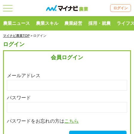
ログイン
農業ニュース
農業スキル
農業経営
採用・就農
ライフ
マイナビ農業TOP
> ログイン
ログイン
会員ログイン
メールアドレス
パスワード
パスワードをお忘れの方は
こちら