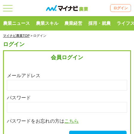
ログイン
農業ニュース
農業スキル
農業経営
採用・就農
ライフ
マイナビ農業TOP
> ログイン
ログイン
会員ログイン
メールアドレス
パスワード
パスワードをお忘れの方は
こちら