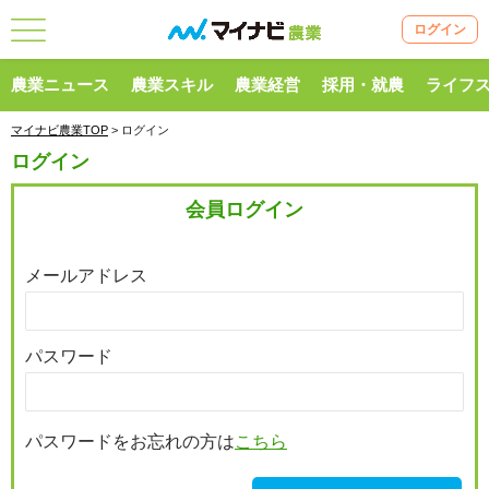
ログイン
農業ニュース
農業スキル
農業経営
採用・就農
ライフ
マイナビ農業TOP
> ログイン
ログイン
会員ログイン
メールアドレス
パスワード
パスワードをお忘れの方は
こちら