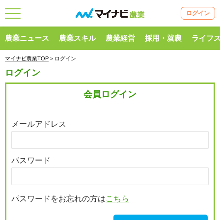
ログイン
農業ニュース
農業スキル
農業経営
採用・就農
ライフ
マイナビ農業TOP
> ログイン
ログイン
会員ログイン
メールアドレス
パスワード
パスワードをお忘れの方は
こちら