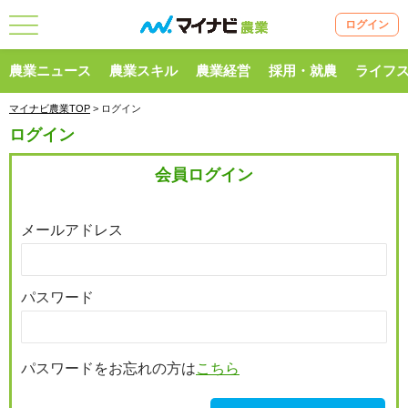
ログイン
農業ニュース
農業スキル
農業経営
採用・就農
ライフ
マイナビ農業TOP
> ログイン
ログイン
会員ログイン
メールアドレス
パスワード
パスワードをお忘れの方は
こちら