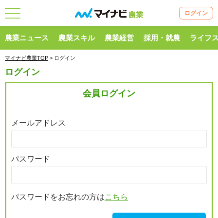
ログイン
農業ニュース
農業スキル
農業経営
採用・就農
ライフ
マイナビ農業TOP
> ログイン
ログイン
会員ログイン
メールアドレス
パスワード
パスワードをお忘れの方は
こちら