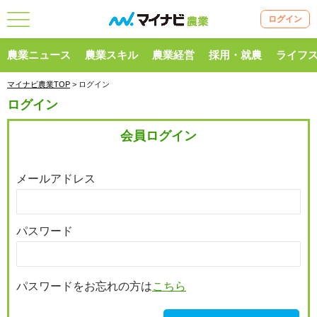
ログイン
農業ニュース
農業スキル
農業経営
採用・就農
ライフ
マイナビ農業TOP
> ログイン
ログイン
会員ログイン
メールアドレス
パスワード
パスワードをお忘れの方は
こちら