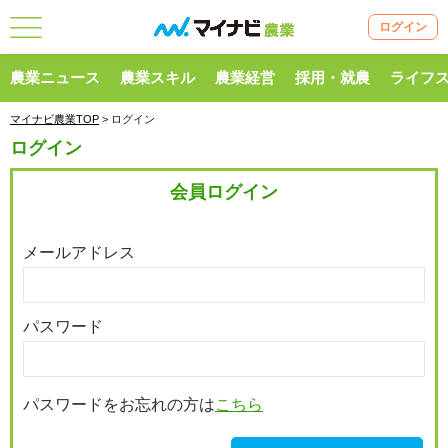
ログイン
農業ニュース
農業スキル
農業経営
採用・就農
ライフ
マイナビ農業TOP
> ログイン
ログイン
会員ログイン
メールアドレス
パスワード
パスワードをお忘れの方は
こちら