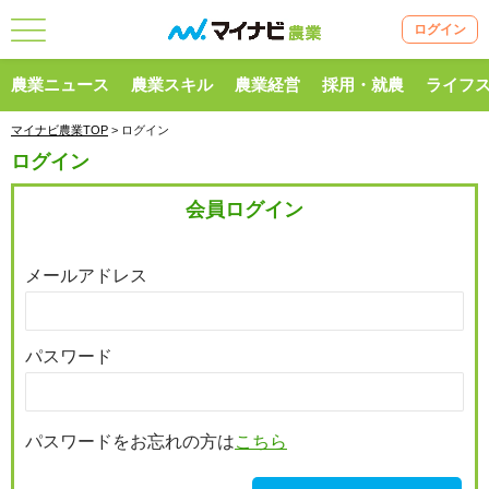
ログイン
農業ニュース
農業スキル
農業経営
採用・就農
ライフ
マイナビ農業TOP
> ログイン
ログイン
会員ログイン
メールアドレス
パスワード
パスワードをお忘れの方は
こちら