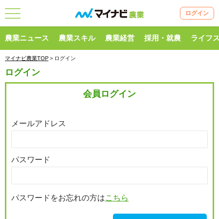
ログイン
農業ニュース
農業スキル
農業経営
採用・就農
ライフ
マイナビ農業TOP
> ログイン
ログイン
会員ログイン
メールアドレス
パスワード
パスワードをお忘れの方は
こちら