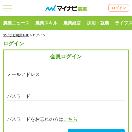
ログイン
農業ニュース
農業スキル
農業経営
採用・就農
ライフ
マイナビ農業TOP
> ログイン
ログイン
会員ログイン
メールアドレス
パスワード
パスワードをお忘れの方は
こちら