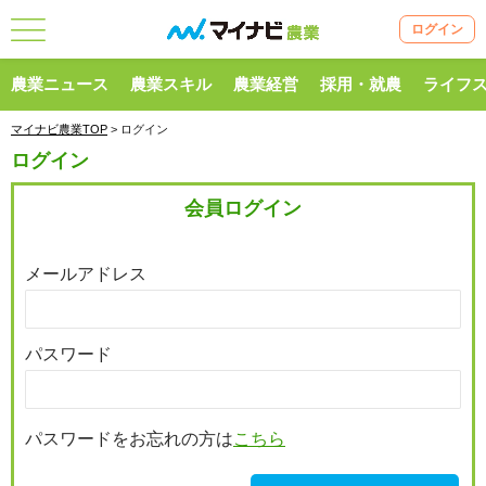
ログイン
農業ニュース
農業スキル
農業経営
採用・就農
ライフ
マイナビ農業TOP
> ログイン
ログイン
会員ログイン
メールアドレス
パスワード
パスワードをお忘れの方は
こちら