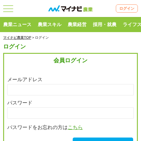
ログイン
農業ニュース
農業スキル
農業経営
採用・就農
ライフ
マイナビ農業TOP
> ログイン
ログイン
会員ログイン
メールアドレス
パスワード
パスワードをお忘れの方は
こちら