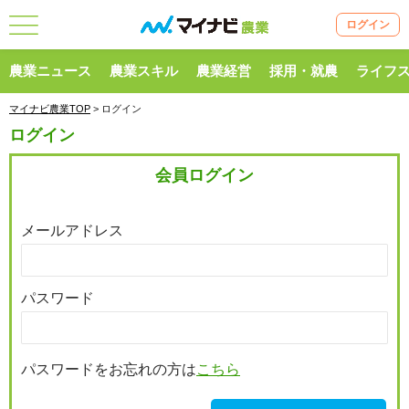
ログイン
農業ニュース
農業スキル
農業経営
採用・就農
ライフ
マイナビ農業TOP
> ログイン
ログイン
会員ログイン
メールアドレス
パスワード
パスワードをお忘れの方は
こちら