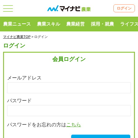
ログイン
農業ニュース
農業スキル
農業経営
採用・就農
ライフ
マイナビ農業TOP
> ログイン
ログイン
会員ログイン
メールアドレス
パスワード
パスワードをお忘れの方は
こちら