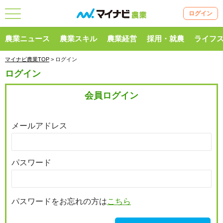
ログイン
農業ニュース
農業スキル
農業経営
採用・就農
ライフ
マイナビ農業TOP
> ログイン
ログイン
会員ログイン
メールアドレス
パスワード
パスワードをお忘れの方は
こちら