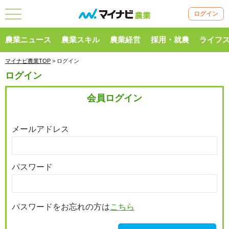
ログイン
農業ニュース
農業スキル
農業経営
採用・就農
ライフ
マイナビ農業TOP
> ログイン
ログイン
会員ログイン
メールアドレス
パスワード
パスワードをお忘れの方は
こちら