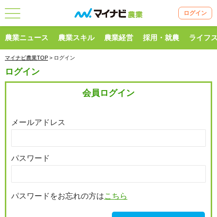
ログイン
農業ニュース
農業スキル
農業経営
採用・就農
ライフ
マイナビ農業TOP
> ログイン
ログイン
会員ログイン
メールアドレス
パスワード
パスワードをお忘れの方は
こちら