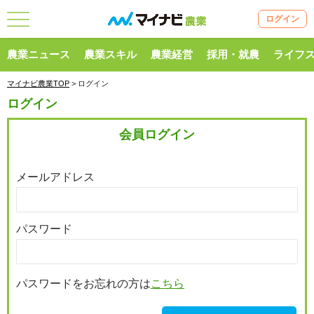
ログイン
農業ニュース
農業スキル
農業経営
採用・就農
ライフ
マイナビ農業TOP
> ログイン
ログイン
会員ログイン
メールアドレス
パスワード
パスワードをお忘れの方は
こちら