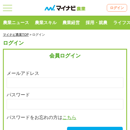
ログイン
農業ニュース
農業スキル
農業経営
採用・就農
ライフ
マイナビ農業TOP
> ログイン
ログイン
会員ログイン
メールアドレス
パスワード
パスワードをお忘れの方は
こちら