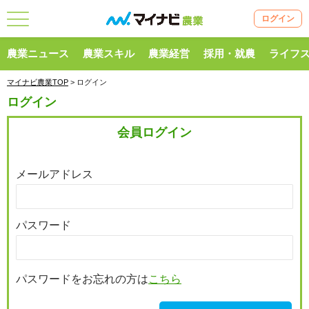
ログイン
農業ニュース
農業スキル
農業経営
採用・就農
ライフ
マイナビ農業TOP
> ログイン
ログイン
会員ログイン
メールアドレス
パスワード
パスワードをお忘れの方は
こちら