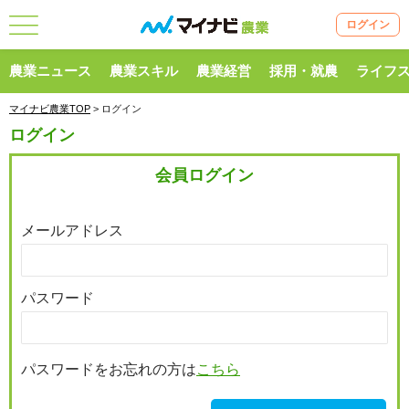
ログイン
農業ニュース
農業スキル
農業経営
採用・就農
ライフ
マイナビ農業TOP
> ログイン
ログイン
会員ログイン
メールアドレス
パスワード
パスワードをお忘れの方は
こちら