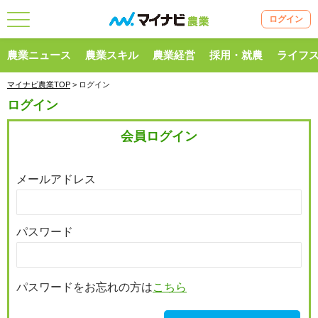
ログイン
農業ニュース
農業スキル
農業経営
採用・就農
ライフ
マイナビ農業TOP
> ログイン
ログイン
会員ログイン
メールアドレス
パスワード
パスワードをお忘れの方は
こちら