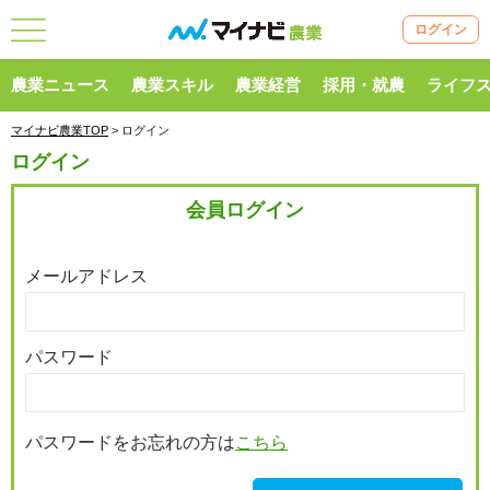
ログイン
農業ニュース
農業スキル
農業経営
採用・就農
ライフ
マイナビ農業TOP
> ログイン
ログイン
会員ログイン
メールアドレス
パスワード
パスワードをお忘れの方は
こちら