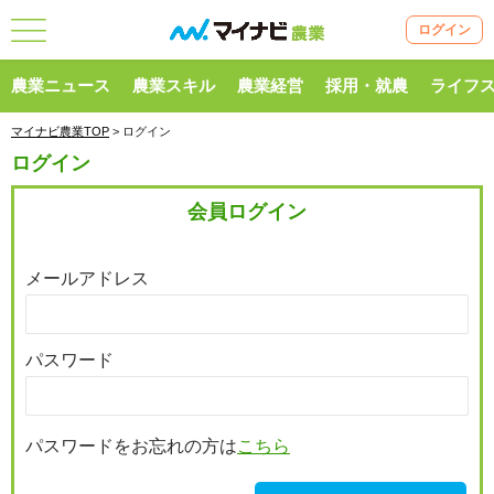
ログイン
農業ニュース
農業スキル
農業経営
採用・就農
ライフ
マイナビ農業TOP
> ログイン
ログイン
会員ログイン
メールアドレス
パスワード
パスワードをお忘れの方は
こちら