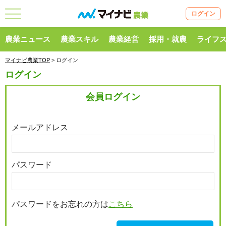
ログイン
農業ニュース
農業スキル
農業経営
採用・就農
ライフ
マイナビ農業TOP
> ログイン
ログイン
会員ログイン
メールアドレス
パスワード
パスワードをお忘れの方は
こちら