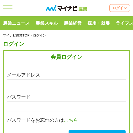
ログイン
農業ニュース
農業スキル
農業経営
採用・就農
ライフ
マイナビ農業TOP
> ログイン
ログイン
会員ログイン
メールアドレス
パスワード
パスワードをお忘れの方は
こちら