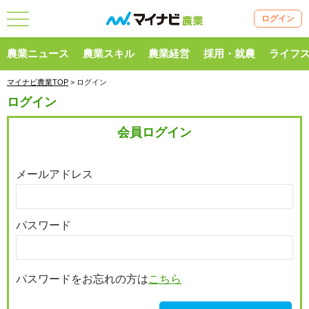
ログイン
農業ニュース
農業スキル
農業経営
採用・就農
ライフ
マイナビ農業TOP
> ログイン
ログイン
会員ログイン
メールアドレス
パスワード
パスワードをお忘れの方は
こちら