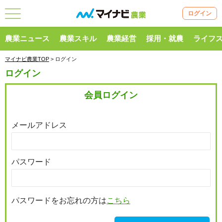
ログイン
農業ニュース
農業スキル
農業経営
採用・就農
ライフ
マイナビ農業TOP
> ログイン
ログイン
会員ログイン
メールアドレス
パスワード
パスワードをお忘れの方は
こちら