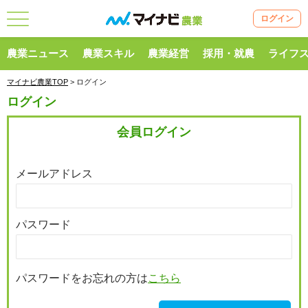
ログイン
農業ニュース
農業スキル
農業経営
採用・就農
ライフ
マイナビ農業TOP
> ログイン
ログイン
会員ログイン
メールアドレス
パスワード
パスワードをお忘れの方は
こちら