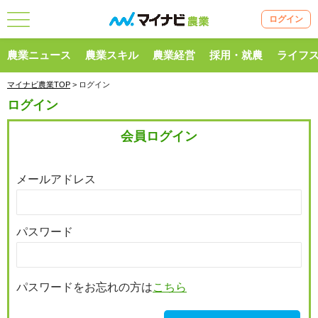
ログイン
農業ニュース
農業スキル
農業経営
採用・就農
ライフ
マイナビ農業TOP
> ログイン
ログイン
会員ログイン
メールアドレス
パスワード
パスワードをお忘れの方は
こちら