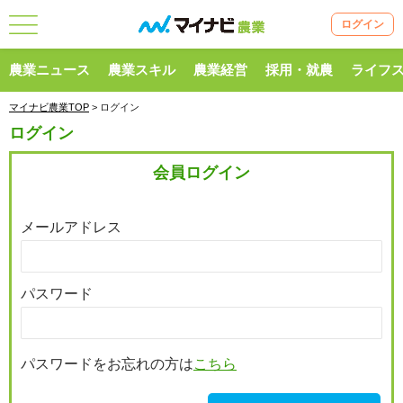
ログイン
農業ニュース
農業スキル
農業経営
採用・就農
ライフ
マイナビ農業TOP
> ログイン
ログイン
会員ログイン
メールアドレス
パスワード
パスワードをお忘れの方は
こちら