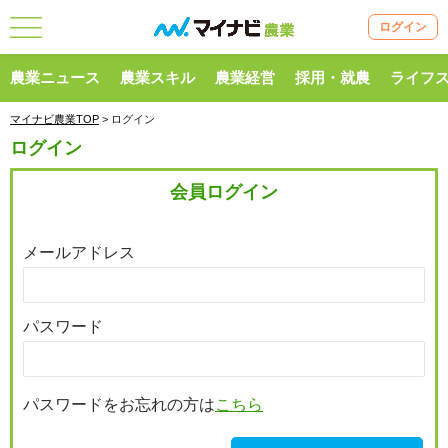
ログイン
農業ニュース
農業スキル
農業経営
採用・就農
ライフ
マイナビ農業TOP
> ログイン
ログイン
会員ログイン
メールアドレス
パスワード
パスワードをお忘れの方は
こちら