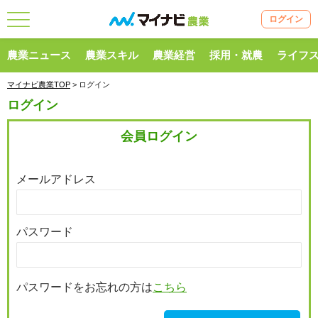
ログイン
農業ニュース
農業スキル
農業経営
採用・就農
ライフ
マイナビ農業TOP
> ログイン
ログイン
会員ログイン
メールアドレス
パスワード
パスワードをお忘れの方は
こちら