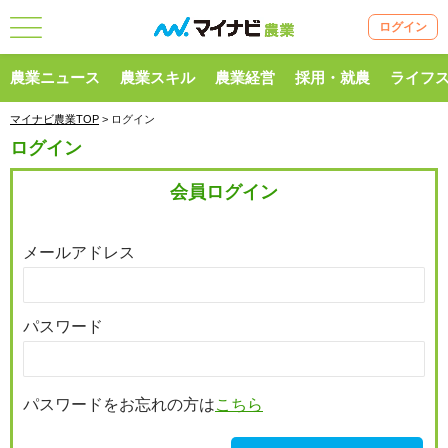
ログイン
農業ニュース
農業スキル
農業経営
採用・就農
ライフ
マイナビ農業TOP
> ログイン
ログイン
会員ログイン
メールアドレス
パスワード
パスワードをお忘れの方は
こちら