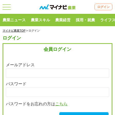
ログイン
農業ニュース
農業スキル
農業経営
採用・就農
ライフ
マイナビ農業TOP
> ログイン
ログイン
会員ログイン
メールアドレス
パスワード
パスワードをお忘れの方は
こちら