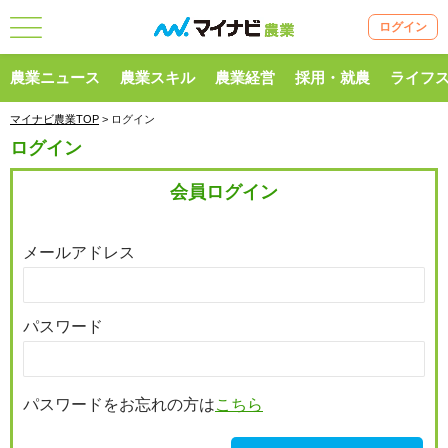
ログイン
農業ニュース
農業スキル
農業経営
採用・就農
ライフ
マイナビ農業TOP
> ログイン
ログイン
会員ログイン
メールアドレス
パスワード
パスワードをお忘れの方は
こちら