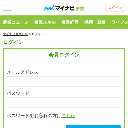
ログイン
農業ニュース
農業スキル
農業経営
採用・就農
ライフ
マイナビ農業TOP
> ログイン
ログイン
会員ログイン
メールアドレス
パスワード
パスワードをお忘れの方は
こちら